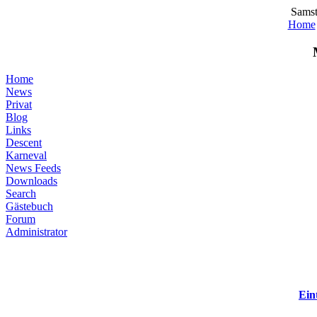
Samst
Home
Home
News
Privat
Blog
Links
Descent
Karneval
News Feeds
Downloads
Search
Gästebuch
Forum
Administrator
Ein