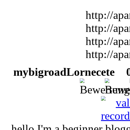
http://ap
http://ap
http://ap
http://ap
mybigroadLornecete
04
hello I'm a beginner blogg