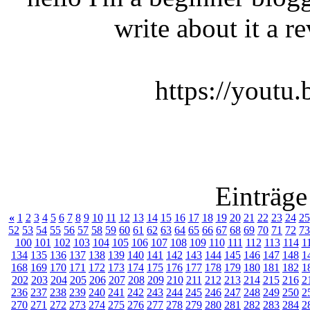
write about it a r
https://you
Einträge
«
1
2
3
4
5
6
7
8
9
10
11
12
13
14
15
16
17
18
19
20
21
22
23
24
25
52
53
54
55
56
57
58
59
60
61
62
63
64
65
66
67
68
69
70
71
72
73
100
101
102
103
104
105
106
107
108
109
110
111
112
113
114
1
134
135
136
137
138
139
140
141
142
143
144
145
146
147
148
1
168
169
170
171
172
173
174
175
176
177
178
179
180
181
182
1
202
203
204
205
206
207
208
209
210
211
212
213
214
215
216
2
236
237
238
239
240
241
242
243
244
245
246
247
248
249
250
2
270
271
272
273
274
275
276
277
278
279
280
281
282
283
284
2