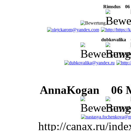
Rimsdus
06 M
dubkovalika
0
AnnaKogan
06 Mä
http://canax.ru/in