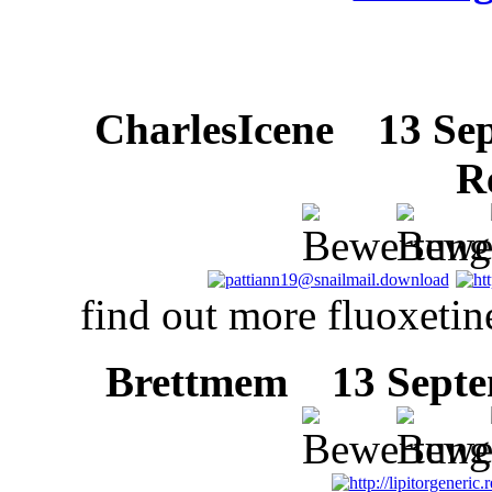
CharlesIcene
13 Sept
R
find out more fluoxeti
Brettmem
13 Septem