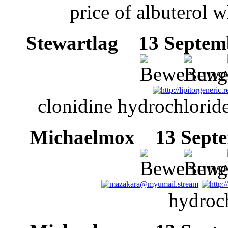
price of albuterol w
Stewartlag
13 Septemb
clonidine hydrochlorid
Michaelmox
13 Septem
hydroc