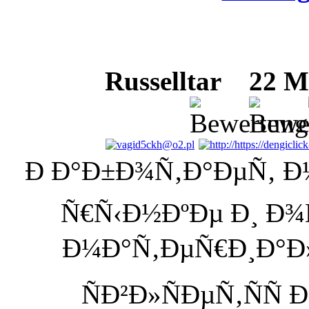
Russelltar
22 Mai
Ð Ð°Ð±Ð¾Ñ‚Ð°ÐµÑ‚ Ð½
Ñ€Ñ‹Ð½ÐºÐµ Ð¸ Ð
Ð¼Ð°Ñ‚ÐµÑ€Ð¸Ð°Ð»Ð
ÑÐ²Ð»ÑÐµÑ‚ÑÑ