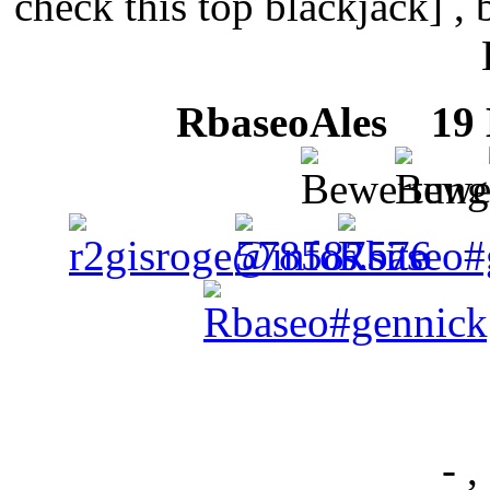
check this top blackjack] , 
RbaseoAles
19 M
- ,