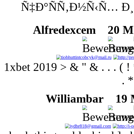
Ñ‡Ð°ÑÑ‚Ð½Ñ‹Ñ… Ð
Alfredexcem
20 Mai
1xbet 2019 > & " & . . . ( ! *
. *
Williambar
19 M