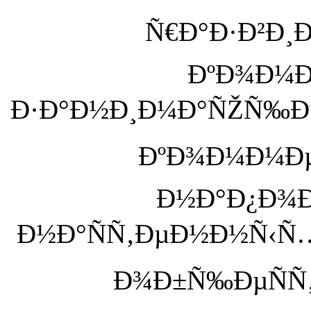
Ñ€Ð°Ð·Ð²Ð¸Ð
ÐºÐ¾Ð¼Ð
Ð·Ð°Ð½Ð¸Ð¼Ð°ÑŽÑ‰ÐµÐ
ÐºÐ¾Ð¼Ð¼Ðµ
Ð½Ð°Ð¿Ð¾
Ð½Ð°ÑÑ‚ÐµÐ½Ð½Ñ‹Ñ… 
Ð¾Ð±Ñ‰ÐµÑÑ