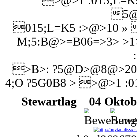
>@>1 :015;L=K
5@
015;L=K5 :>@>10 » 
M;5:B@>=B06=>3> >1
>B>: ?5@D>@8@>20
4;O ?5G0B8 > >@>1 :
Stewartlag
04 Oktobe