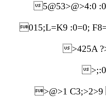
5@53>@>4:0 :0
015;L=K9 :0=0; F
>425A ?
>;:0
>@>1 C3;>2