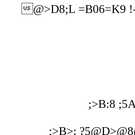
@>D8;L =B06=K9 !-
;>B:8 ;
;>B>: ?5@D>@8