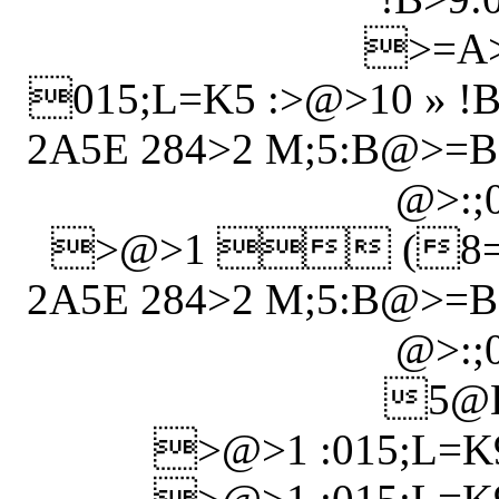
>=A>
015;L=K5 :>@>10 » !
2A5E 284>2 M;5:B@>=B
@>:;0
>@>1  (8=8
2A5E 284>2 M;5:B@>=B
@>:;0
5@D
>@>1 :015;L=K