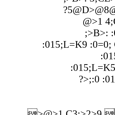
?5@D>@8@>
@>1 4;
;>B>: 
:015;L=K9 :0=0;
:01
:015;L=K5
?>;:0 :0
>@>1 C3;>2>