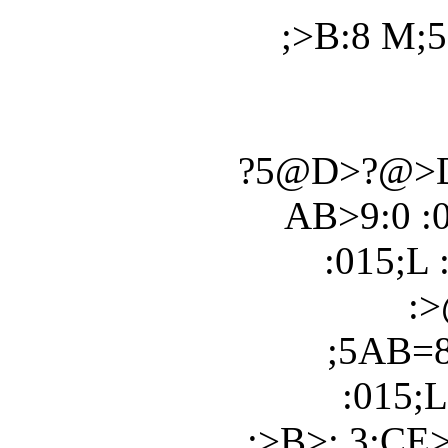
;>B:8 M
?5@D>?@>D
AB>9:0 :
:015;L 
:
;5AB=
:015;
;>B>: 3;CE