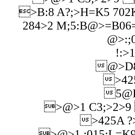
>B:8 A?;>H=K5 702
284>2 M;5:B@>=B06
@>:;0
!:>
@>D8
>425
5@D
>@>1 C3;>2
>425A ?
>@>1 :015;L=K