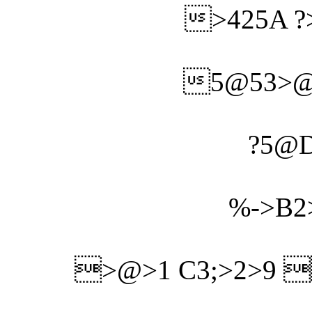
>425A ?
5@53>@>
?5@D
%->B2>
>@>1 C3;>2>