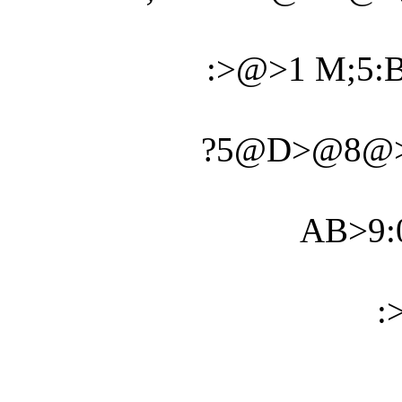
:>@>1 M;5:
?5@D>@8@>
AB>9:
: