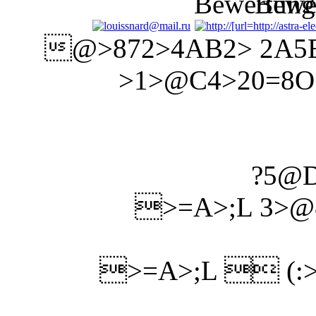
@>872>4AB2> 2A5E
>1>@C4>20=8O 4
?5@D
>=A>;L 3>@
>=A>;L  (:>