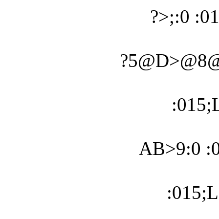
?>;:0 :0
?5@D>@8@>
:015;
AB>9:0 :
:015;