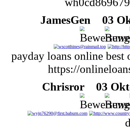
wh0cd869679 c
JamesGen
03 Okt
payday loans online best 
https://onlineloan
Chrisror
03 Okto
d