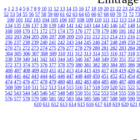
«
1
2
3
4
5
6
7
8
9
10
11
12
13
14
15
16
17
18
19
20
21
22
23
24
25
52
53
54
55
56
57
58
59
60
61
62
63
64
65
66
67
68
69
70
71
72
73
100
101
102
103
104
105
106
107
108
109
110
111
112
113
114
1
134
135
136
137
138
139
140
141
142
143
144
145
146
147
148
1
168
169
170
171
172
173
174
175
176
177
178
179
180
181
182
1
202
203
204
205
206
207
208
209
210
211
212
213
214
215
216
2
236
237
238
239
240
241
242
243
244
245
246
247
248
249
250
2
270
271
272
273
274
275
276
277
278
279
280
281
282
283
284
2
304
305
306
307
308
309
310
311
312
313
314
315
316
317
318
3
338
339
340
341
342
343
344
345
346
347
348
349
350
351
352
3
372
373
374
375
376
377
378
379
380
381
382
383
384
385
386
3
406
407
408
409
410
411
412
413
414
415
416
417
418
419
420
4
440
441
442
443
444
445
446
447
448
449
450
451
452
453
454
4
474
475
476
477
478
479
480
481
482
483
484
485
486
487
488
4
508
509
510
511
512
513
514
515
516
517
518
519
520
521
522
5
542
543
544
545
546
547
548
549
550
551
552
553
554
555
556
5
576
577
578
579
580
581
582
583
584
585
586
587
588
589
590
5
610
611
612
613
614
615
616
617
618
619
620
621