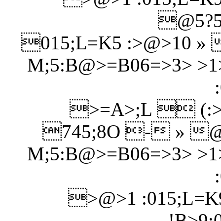
@5?56
015;L=K5 :>@>10 » 
M;5:B@>=B06=>3> >1
>=A>;L  (:>
745;8O - » @
M;5:B@>=B06=>3> >1
>@>1 :015;L=K
!B>9: