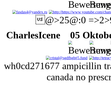
@>25@:0 =>2>
CharlesIcene
05 Oktober
wh0cd271677 ampicillin tr
canada no prescr