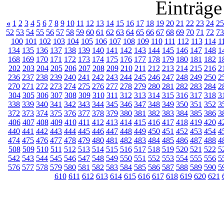
Einträge
«
1
2
3
4
5
6
7
8
9
10
11
12
13
14
15
16
17
18
19
20
21
22
23
24
25
52
53
54
55
56
57
58
59
60
61
62
63
64
65
66
67
68
69
70
71
72
73
100
101
102
103
104
105
106
107
108
109
110
111
112
113
114
1
134
135
136
137
138
139
140
141
142
143
144
145
146
147
148
1
168
169
170
171
172
173
174
175
176
177
178
179
180
181
182
1
202
203
204
205
206
207
208
209
210
211
212
213
214
215
216
2
236
237
238
239
240
241
242
243
244
245
246
247
248
249
250
2
270
271
272
273
274
275
276
277
278
279
280
281
282
283
284
2
304
305
306
307
308
309
310
311
312
313
314
315
316
317
318
3
338
339
340
341
342
343
344
345
346
347
348
349
350
351
352
3
372
373
374
375
376
377
378
379
380
381
382
383
384
385
386
3
406
407
408
409
410
411
412
413
414
415
416
417
418
419
420
4
440
441
442
443
444
445
446
447
448
449
450
451
452
453
454
4
474
475
476
477
478
479
480
481
482
483
484
485
486
487
488
4
508
509
510
511
512
513
514
515
516
517
518
519
520
521
522
5
542
543
544
545
546
547
548
549
550
551
552
553
554
555
556
5
576
577
578
579
580
581
582
583
584
585
586
587
588
589
590
5
610
611
612
613
614
615
616
617
618
619
620
621