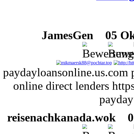
JamesGen
05 Okt
paydayloansonline.us.com p
online direct lenders htt
payday
reisenachkanada.wok
05