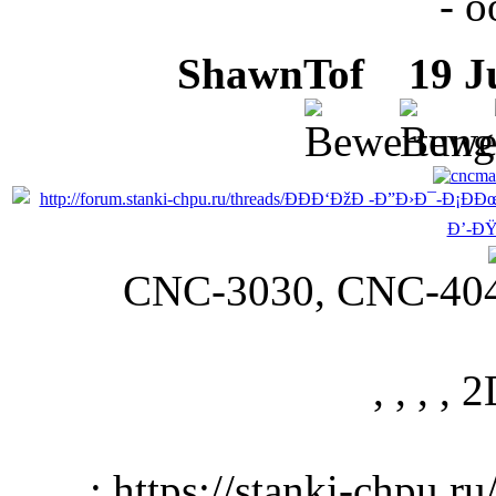
- o
ShawnTof
19 Ju
CNC-3030, CNC-4040 CN
, , , , 2
: https://stanki-chpu.