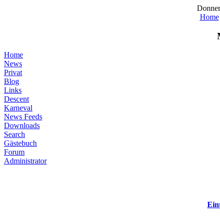
Donner
Home
Home
News
Privat
Blog
Links
Descent
Karneval
News Feeds
Downloads
Search
Gästebuch
Forum
Administrator
Ein