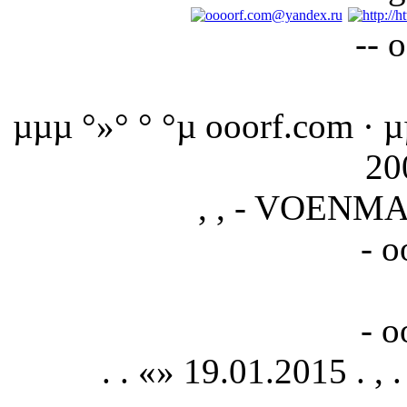
-- 
µµµ °»° ° °µ ooorf.com · µ
20
, , - VOENM
- o
- o
. . «» 19.01.2015 . , . 