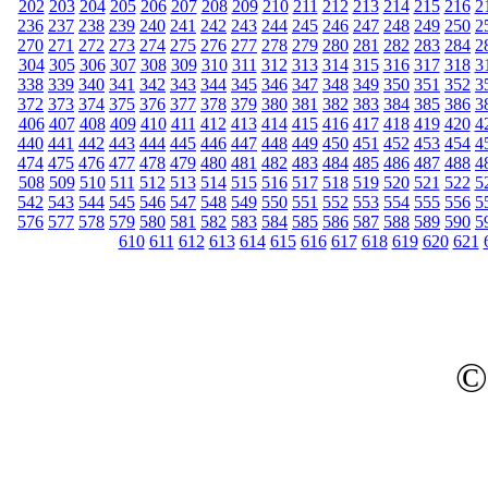
202
203
204
205
206
207
208
209
210
211
212
213
214
215
216
2
236
237
238
239
240
241
242
243
244
245
246
247
248
249
250
2
270
271
272
273
274
275
276
277
278
279
280
281
282
283
284
2
304
305
306
307
308
309
310
311
312
313
314
315
316
317
318
3
338
339
340
341
342
343
344
345
346
347
348
349
350
351
352
3
372
373
374
375
376
377
378
379
380
381
382
383
384
385
386
3
406
407
408
409
410
411
412
413
414
415
416
417
418
419
420
4
440
441
442
443
444
445
446
447
448
449
450
451
452
453
454
4
474
475
476
477
478
479
480
481
482
483
484
485
486
487
488
4
508
509
510
511
512
513
514
515
516
517
518
519
520
521
522
5
542
543
544
545
546
547
548
549
550
551
552
553
554
555
556
5
576
577
578
579
580
581
582
583
584
585
586
587
588
589
590
5
610
611
612
613
614
615
616
617
618
619
620
621