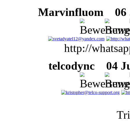
Marvinfluom
06 J
http://whatsap
telcodync
04 Jul
Tri
. 