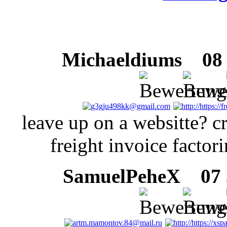
Michaeldiums
08 J
leave up on a websitte? c
freight invoice factori
SamuelPeheX
07 J