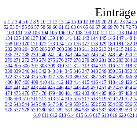
Einträge
«
1
2
3
4
5
6
7
8
9
10
11
12
13
14
15
16
17
18
19
20
21
22
23
24
25
52
53
54
55
56
57
58
59
60
61
62
63
64
65
66
67
68
69
70
71
72
73
100
101
102
103
104
105
106
107
108
109
110
111
112
113
114
1
134
135
136
137
138
139
140
141
142
143
144
145
146
147
148
1
168
169
170
171
172
173
174
175
176
177
178
179
180
181
182
1
202
203
204
205
206
207
208
209
210
211
212
213
214
215
216
2
236
237
238
239
240
241
242
243
244
245
246
247
248
249
250
2
270
271
272
273
274
275
276
277
278
279
280
281
282
283
284
2
304
305
306
307
308
309
310
311
312
313
314
315
316
317
318
3
338
339
340
341
342
343
344
345
346
347
348
349
350
351
352
3
372
373
374
375
376
377
378
379
380
381
382
383
384
385
386
3
406
407
408
409
410
411
412
413
414
415
416
417
418
419
420
4
440
441
442
443
444
445
446
447
448
449
450
451
452
453
454
4
474
475
476
477
478
479
480
481
482
483
484
485
486
487
488
4
508
509
510
511
512
513
514
515
516
517
518
519
520
521
522
5
542
543
544
545
546
547
548
549
550
551
552
553
554
555
556
5
576
577
578
579
580
581
582
583
584
585
586
587
588
589
590
5
610
611
612
613
614
615
616
617
618
619
620
621