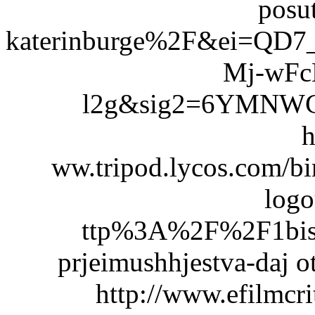
posu
katerinburge%2F&ei=QD
Mj-wFc
l2g&sig2=6YMN
h
ww.tripod.lycos.com/b
log
ttp%3A%2F%2F1bis.
prjeimushhjestva-daj 
http://www.efilmcri