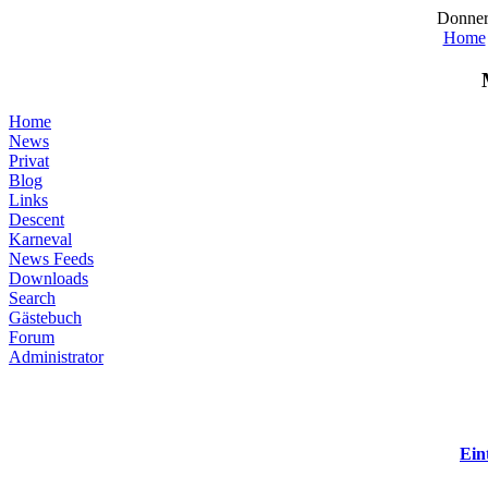
Donner
Home
Home
News
Privat
Blog
Links
Descent
Karneval
News Feeds
Downloads
Search
Gästebuch
Forum
Administrator
Ein