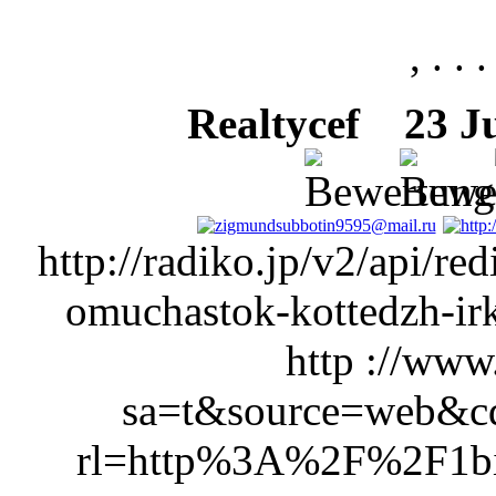
, . . .
Realtycef
23 Jul
http://radiko.jp/v2/api/red
omuchastok-kottedzh-irk
http ://www
sa=t&source=web&
rl=http%3A%2F%2F1bis