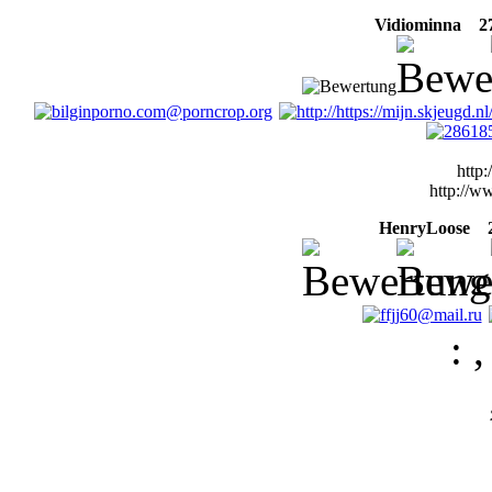
Vidiominna
27 
http
http://w
HenryLoose
23
: ,