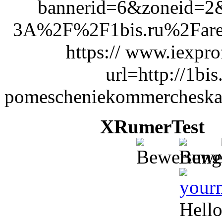
bannerid=6&zoneid=2&
3A%2F%2F1bis.ru%2Fare
https:// www.iexpro
url=http://1bis
pomescheniekommercheskaya
XRumerTest
2
Hello