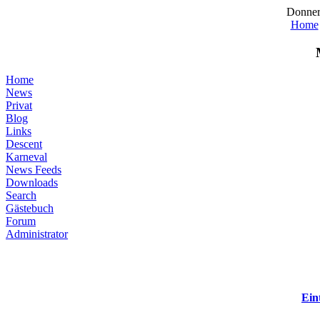
Donner
Home
Home
News
Privat
Blog
Links
Descent
Karneval
News Feeds
Downloads
Search
Gästebuch
Forum
Administrator
Ein