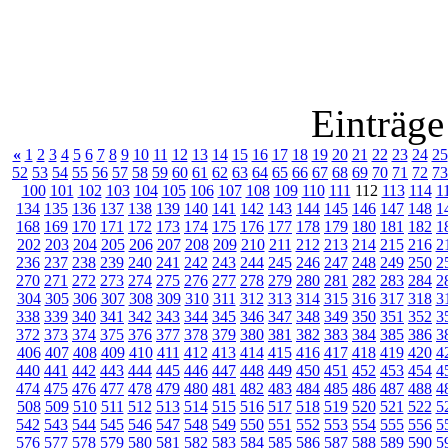
Einträge
«
1
2
3
4
5
6
7
8
9
10
11
12
13
14
15
16
17
18
19
20
21
22
23
24
25
52
53
54
55
56
57
58
59
60
61
62
63
64
65
66
67
68
69
70
71
72
73
100
101
102
103
104
105
106
107
108
109
110
111
112
113
114
1
134
135
136
137
138
139
140
141
142
143
144
145
146
147
148
1
168
169
170
171
172
173
174
175
176
177
178
179
180
181
182
1
202
203
204
205
206
207
208
209
210
211
212
213
214
215
216
2
236
237
238
239
240
241
242
243
244
245
246
247
248
249
250
2
270
271
272
273
274
275
276
277
278
279
280
281
282
283
284
2
304
305
306
307
308
309
310
311
312
313
314
315
316
317
318
3
338
339
340
341
342
343
344
345
346
347
348
349
350
351
352
3
372
373
374
375
376
377
378
379
380
381
382
383
384
385
386
3
406
407
408
409
410
411
412
413
414
415
416
417
418
419
420
4
440
441
442
443
444
445
446
447
448
449
450
451
452
453
454
4
474
475
476
477
478
479
480
481
482
483
484
485
486
487
488
4
508
509
510
511
512
513
514
515
516
517
518
519
520
521
522
5
542
543
544
545
546
547
548
549
550
551
552
553
554
555
556
5
576
577
578
579
580
581
582
583
584
585
586
587
588
589
590
5