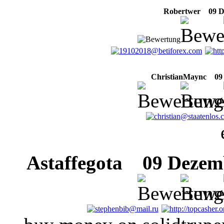
Robertwer
09 De
ChristianMaync
09 D
Astaffegota
09 Dezembe