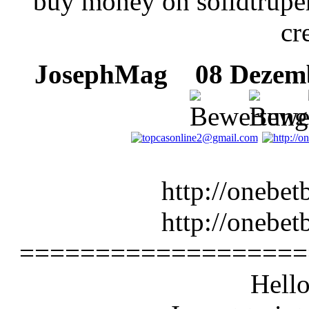
buy money on solidtrupe
cr
JosephMag
08 Dezembe
http://onebet
http://onebet
===================
Hello